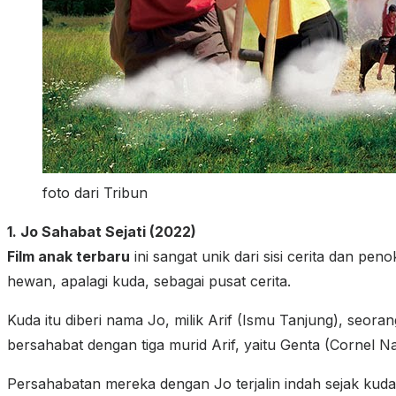
foto dari Tribun
1. Jo Sahabat Sejati (2022)
Film anak terbaru
ini sangat unik dari sisi cerita dan p
hewan, apalagi kuda, sebagai pusat cerita.
Kuda itu diberi nama Jo, milik Arif (Ismu Tanjung), seo
bersahabat dengan tiga murid Arif, yaitu Genta (Cornel N
Persahabatan mereka dengan Jo terjalin indah sejak kud