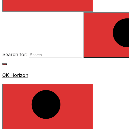
Search for:
OK Horizon