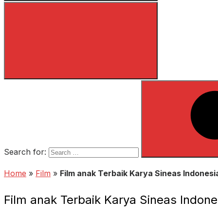
Search for:
Home
»
Film
»
Film anak Terbaik Karya Sineas Indonesia
Film anak Terbaik Karya Sineas Indones