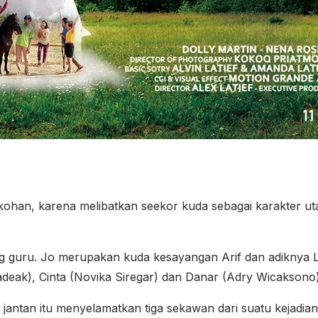
enokohan, karena melibatkan seekor kuda sebagai karakter u
rang guru. Jo merupakan kuda kesayangan Arif dan adiknya
adeak), Cinta (Novika Siregar) dan Danar (Adry Wicaksono)
a jantan itu menyelamatkan tiga sekawan dari suatu kejad