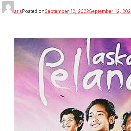
aris
Posted on
September 12, 2022
September 12, 202