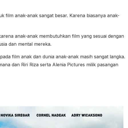
tuk film anak-anak sangat besar. Karena biasanya anak-
ga karena anak-anak membutuhkan film yang sesuai dengan
usia dan mental mereka.
epada film anak dan dunia anak-anak masih sangat langka.
ana dan Riri Riza serta Alenia Pictures milik pasangan