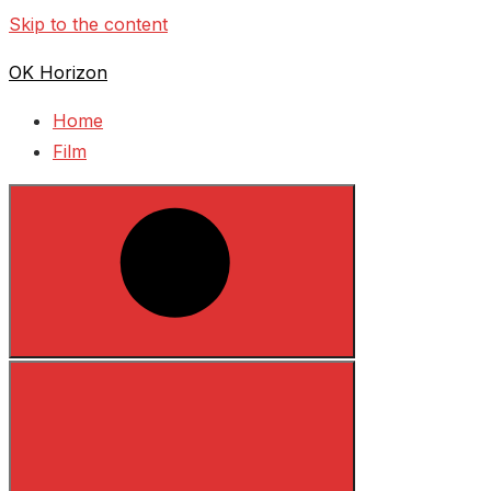
Skip to the content
OK Horizon
Home
Film