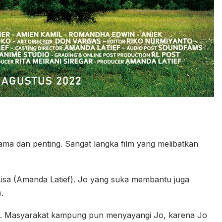
tama dan penting. Sangat langka film yang melibatkan
 Lisa (Amanda Latief). Jo yang suka membantu juga
.
ian. Masyarakat kampung pun menyayangi Jo, karena Jo